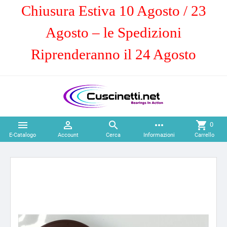
Chiusura Estiva 10 Agosto / 23
Agosto – le Spedizioni
Riprenderanno il 24 Agosto



more_horiz
shopping_cart
0
E-Catalogo
Account
Cerca
Informazioni
Carrello