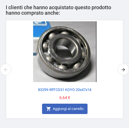
I clienti che hanno acquistato questo prodotto
hanno comprato anche:
83299-9RTCS31 KOYO 20x47x14
Prezzo
6,64 €

Aggiungi al carrello