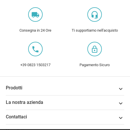
local_shipping
headset_mic
Consegna in 24 Ore
Ti supportiamo nell'acquisto
local_phone
lock_outline
+39 0823 1503217
Pagamento Sicuro
Prodotti

La nostra azienda

Contattaci
