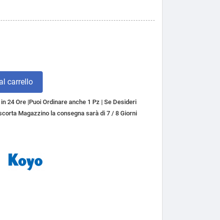
l carrello
n 24 Ore |Puoi Ordinare anche 1 Pz | Se Desideri
a scorta Magazzino la consegna sarà di 7 / 8 Giorni