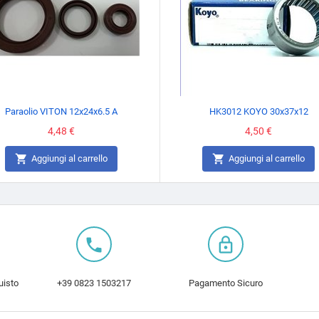
Paraolio VITON 12x24x6.5 A
HK3012 KOYO 30x37x12
Prezzo
4,48 €
Prezzo
4,50 €


Aggiungi al carrello
Aggiungi al carrello
local_phone
lock_outline
uisto
+39 0823 1503217
Pagamento Sicuro