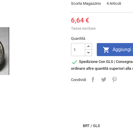
Scorta Magazzino
4 Articoli
6,64 €
Tasse escluse
Quantità

Aggiungi a

Spedizione Con GLS | Consegna i
ordinare altre quantità superiori all
Condividi
BRT / GLS