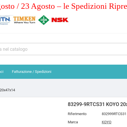
osto / 23 Agosto – le Spedizioni Ripr
aci
Fatturazione / Spedizioni
20x47x14
83299-9RTCS31 KOYO 20
Riferimento
832999RTCS31
Marca
KOYO