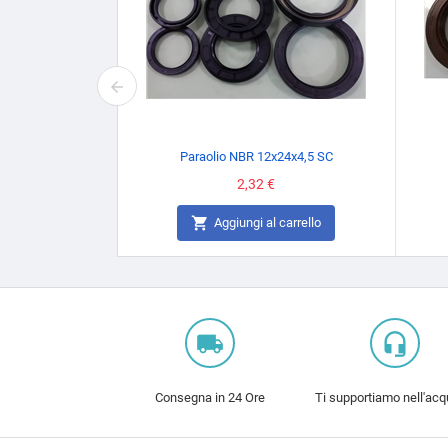
Paraolio NBR 12x24x4,5 SC
Prezzo
2,32 €

Aggiungi al carrello
local_shipping
headset_mic
Consegna in 24 Ore
Ti supportiamo nell'acq