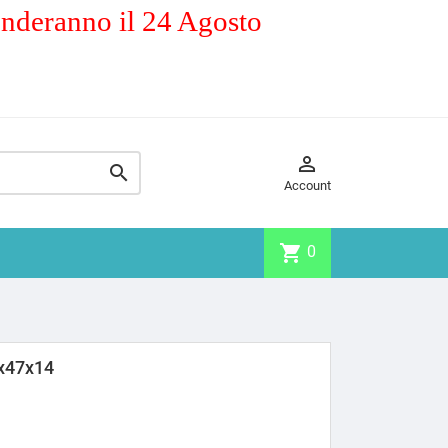
enderanno il 24 Agosto


Account
shopping_cart
0
x47x14