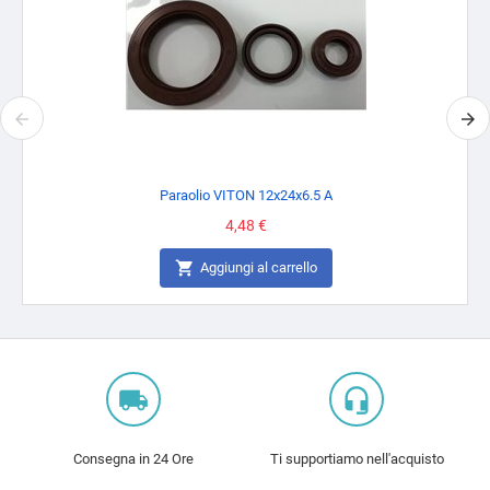
Paraolio VITON 12x24x6.5 A
Prezzo
4,48 €

Aggiungi al carrello
local_shipping
headset_mic
Consegna in 24 Ore
Ti supportiamo nell'acquisto