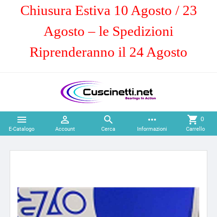
Chiusura Estiva 10 Agosto / 23
Agosto – le Spedizioni
Riprenderanno il 24 Agosto



more_horiz
shopping_cart
0
E-Catalogo
Account
Cerca
Informazioni
Carrello