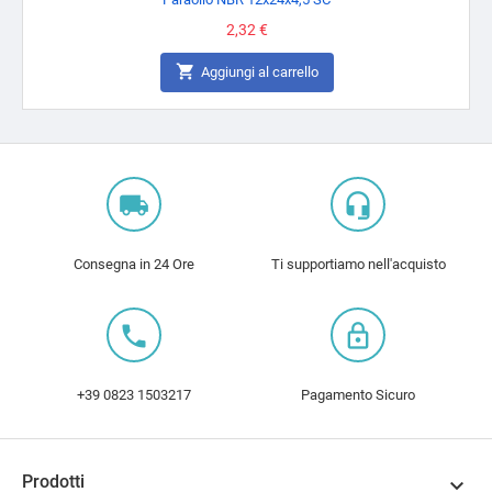
Prezzo
2,32 €

Aggiungi al carrello
local_shipping
headset_mic
Consegna in 24 Ore
Ti supportiamo nell'acquisto
local_phone
lock_outline
+39 0823 1503217
Pagamento Sicuro
Prodotti
