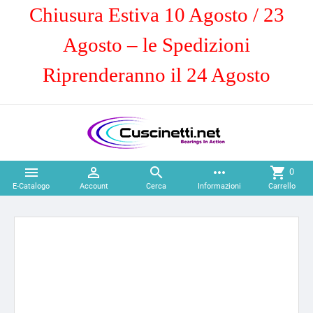
Chiusura Estiva 10 Agosto / 23
Agosto – le Spedizioni
Riprenderanno il 24 Agosto



more_horiz
shopping_cart
0
E-Catalogo
Account
Cerca
Informazioni
Carrello