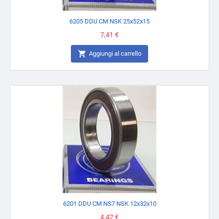
6205 DDU CM NSK 25x52x15
Prezzo
7,41 €

Aggiungi al carrello
6201 DDU CM NS7 NSK 12x32x10
Prezzo
4,42 €