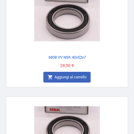
6808 VV NSK 40x52x7
Prezzo
28,50 €

Aggiungi al carrello