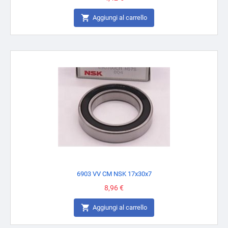

Aggiungi al carrello
6903 VV CM NSK 17x30x7
Prezzo
8,96 €

Aggiungi al carrello