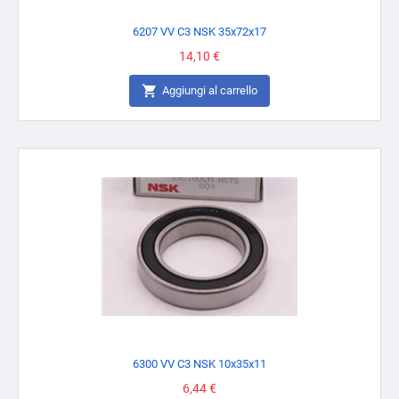
6207 VV C3 NSK 35x72x17
Prezzo
14,10 €

Aggiungi al carrello
6300 VV C3 NSK 10x35x11
Prezzo
6,44 €