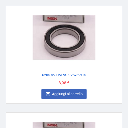
6205 VV CM NSK 25x52x15
Prezzo
8,98 €

Aggiungi al carrello