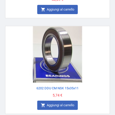

Aggiungi al carrello
6202 DDU CM NSK 15x35x11
Prezzo
5,74 €

Aggiungi al carrello