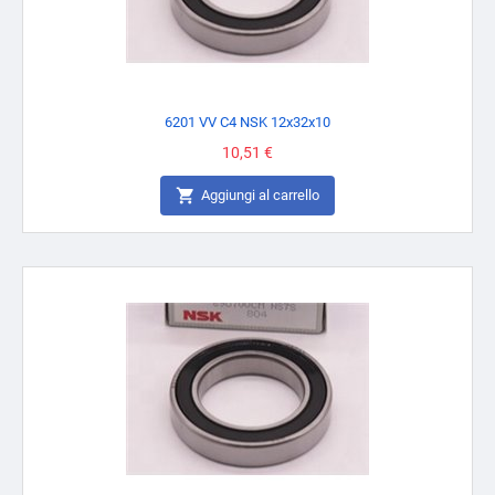
6201 VV C4 NSK 12x32x10
Prezzo
10,51 €

Aggiungi al carrello