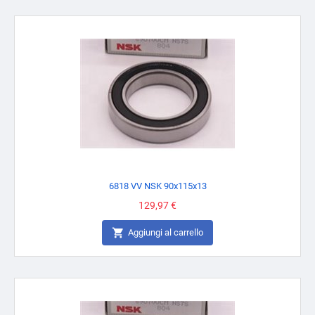
6818 VV NSK 90x115x13
Prezzo
129,97 €

Aggiungi al carrello