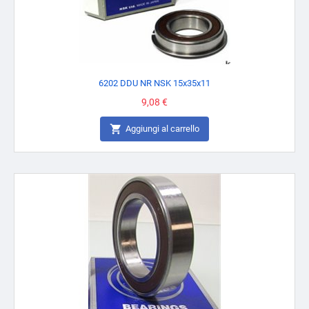
6202 DDU NR NSK 15x35x11
Prezzo
9,08 €

Aggiungi al carrello