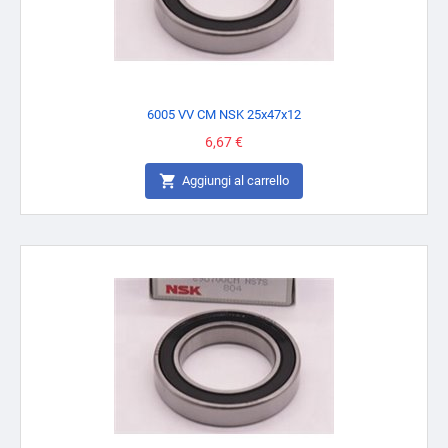
6005 VV CM NSK 25x47x12
Prezzo
6,67 €

Aggiungi al carrello