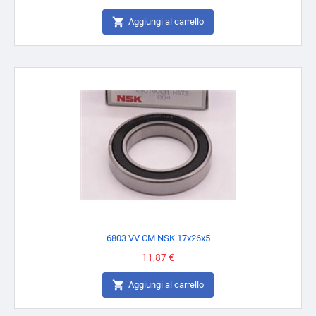

Aggiungi al carrello
6803 VV CM NSK 17x26x5
Prezzo
11,87 €

Aggiungi al carrello