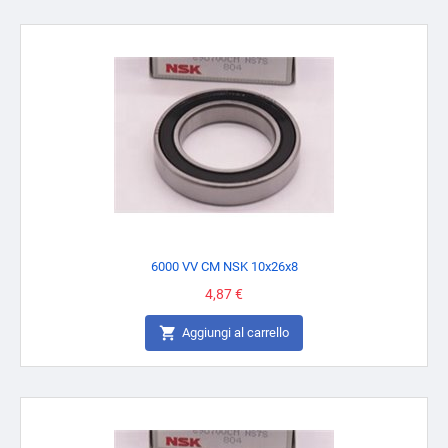
6000 VV CM NSK 10x26x8
Prezzo
4,87 €

Aggiungi al carrello