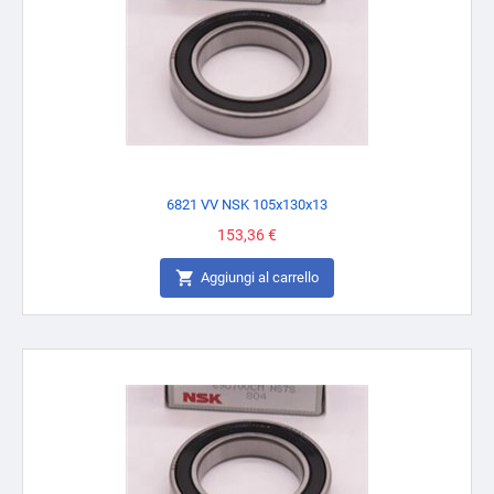
6821 VV NSK 105x130x13
Prezzo
153,36 €

Aggiungi al carrello