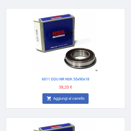
6011 DDU NR NSK 55x90x18
Prezzo
38,20 €

Aggiungi al carrello