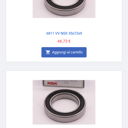
6811 VV NSK 55x72x9
Prezzo
46,73 €

Aggiungi al carrello