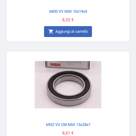
6800 VV NSK 10x19x5
Prezzo
8,32 €

Aggiungi al carrello
6902 VV CM NSK 15x28x7
Prezzo
8,61 €