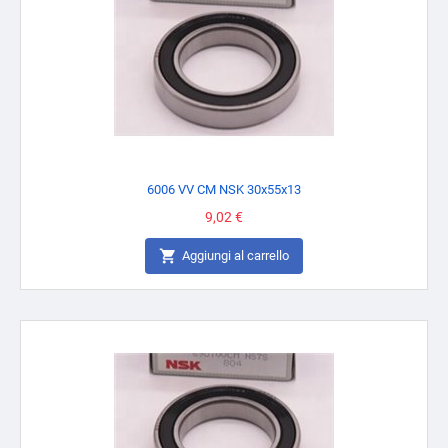
6006 VV CM NSK 30x55x13
Prezzo
9,02 €

Aggiungi al carrello