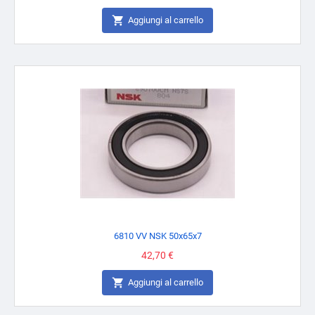

Aggiungi al carrello
6810 VV NSK 50x65x7
Prezzo
42,70 €

Aggiungi al carrello