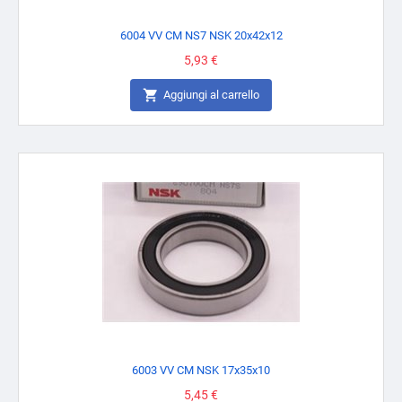
6004 VV CM NS7 NSK 20x42x12
Prezzo
5,93 €

Aggiungi al carrello
6003 VV CM NSK 17x35x10
Prezzo
5,45 €