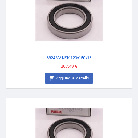
6824 VV NSK 120x150x16
Prezzo
207,49 €

Aggiungi al carrello