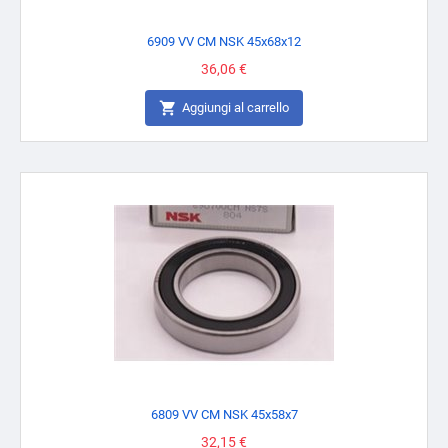
6909 VV CM NSK 45x68x12
Prezzo
36,06 €

Aggiungi al carrello
6809 VV CM NSK 45x58x7
Prezzo
32,15 €