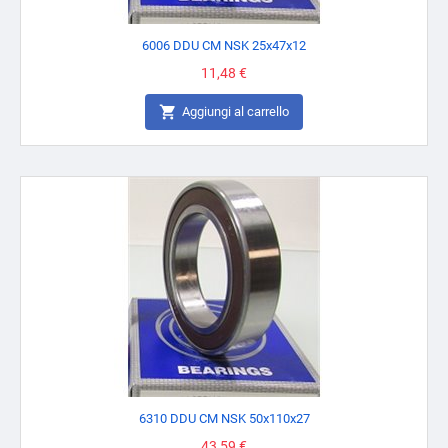
6006 DDU CM NSK 25x47x12
Prezzo
11,48 €

Aggiungi al carrello
6310 DDU CM NSK 50x110x27
Prezzo
43,59 €