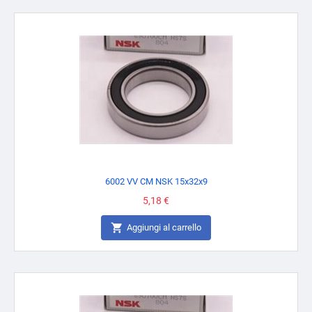
6002 VV CM NSK 15x32x9
Prezzo
5,18 €

Aggiungi al carrello