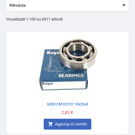

Rilevanza
Visualizzati 1-100 su 6511 articoli
6000 CM KOYO 10x26x8
Prezzo
2,82 €

Aggiungi al carrello