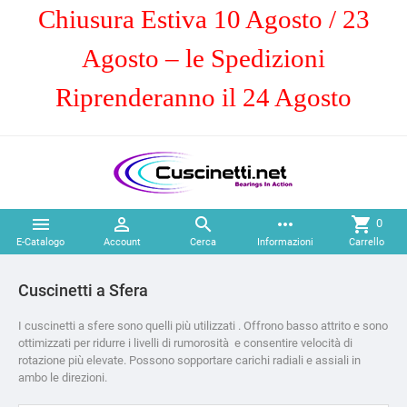
Chiusura Estiva 10 Agosto / 23
Agosto – le Spedizioni
Riprenderanno il 24 Agosto



more_horiz
shopping_cart
0
E-Catalogo
Account
Cerca
Informazioni
Carrello
Cuscinetti a Sfera
I cuscinetti a sfere sono quelli più utilizzati . Offrono basso attrito e sono
ottimizzati per ridurre i livelli di rumorosità e consentire velocità di
rotazione più elevate. Possono sopportare carichi radiali e assiali in
ambo le direzioni.