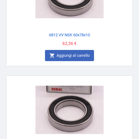
6812 VV NSK 60x78x10
Prezzo
62,36 €

Aggiungi al carrello