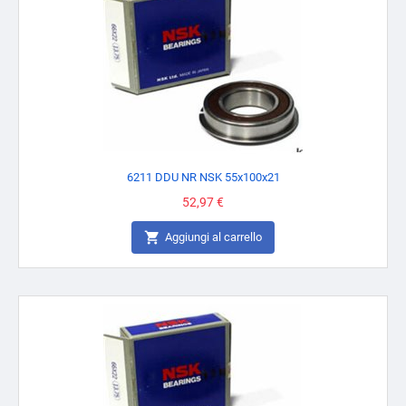
6211 DDU NR NSK 55x100x21
Prezzo
52,97 €

Aggiungi al carrello