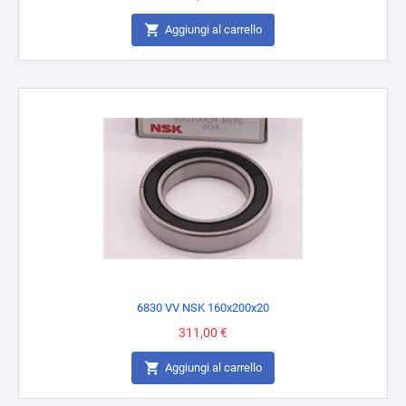

Aggiungi al carrello
6830 VV NSK 160x200x20
Prezzo
311,00 €

Aggiungi al carrello