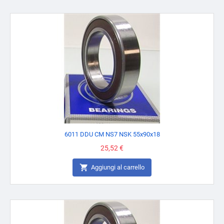
6011 DDU CM NS7 NSK 55x90x18
Prezzo
25,52 €

Aggiungi al carrello