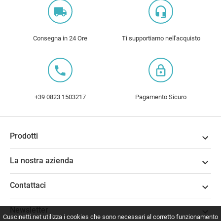
local_shipping
headset_mic
Consegna in 24 Ore
Ti supportiamo nell'acquisto
local_phone
lock_outline
+39 0823 1503217
Pagamento Sicuro
Prodotti

La nostra azienda

Contattaci

Newsletter

Cuscinetti.net utilizza i cookies che sono necessari al corretto funzionamento