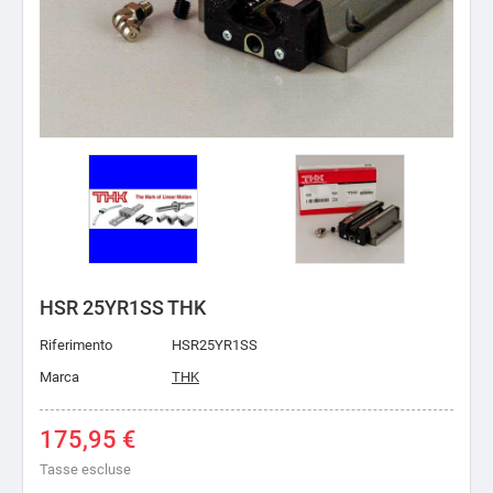
HSR 25YR1SS THK
Riferimento
HSR25YR1SS
Marca
THK
175,95 €
Tasse escluse