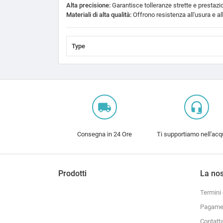
Alta precisione:
Garantisce tolleranze strette e prestazio
Materiali di alta qualità:
Offrono resistenza all'usura e al
Type
local_shipping
headset_mic
Consegna in 24 Ore
Ti supportiamo nell'acq
Prodotti
La nos
Termini 
Pagamen
Contatt