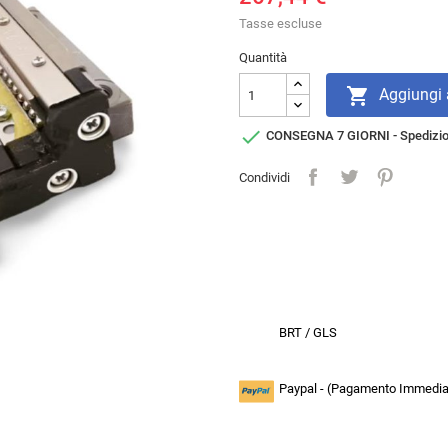
Tasse escluse
Quantità

Aggiungi a

CONSEGNA 7 GIORNI - Spedizi
Condividi
BRT / GLS
Paypal - (Pagamento Immediat