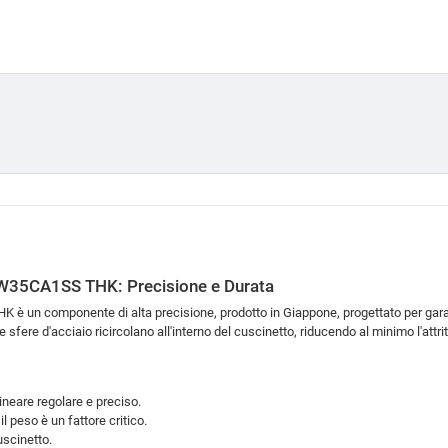
HRW35CA1SS THK: Precisione e Durata
è un componente di alta precisione,
prodotto in Giappone,
progettato per garan
e sfere d'acciaio ricircolano all'interno del cuscinetto,
riducendo al minimo l'attri
neare regolare e preciso.
l peso è un fattore critico.
uscinetto.