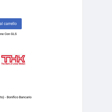
l carrello
one Con GLS
o) - Bonifico Bancario