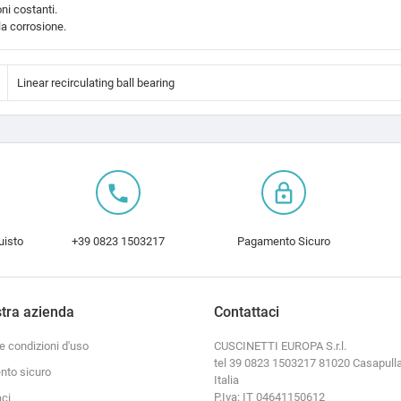
ni costanti.
la corrosione.
Linear recirculating ball bearing
local_phone
lock_outline
uisto
+39 0823 1503217
Pagamento Sicuro
tra azienda
Contattaci
e condizioni d'uso
CUSCINETTI EUROPA S.r.l.
tel 39 0823 1503217 81020 Casapulla
to sicuro
Italia
P.Iva: IT 04641150612
aci