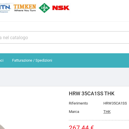
aci
Fatturazione / Spedizioni
HRW 35CA1SS THK
Riferimento
HRW35CA1SS
Marca
THK
267,44 €