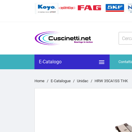

E-Catalogo
Contatt
Home
E-Catalogue
Unidac
HRW 35CA1SS THK