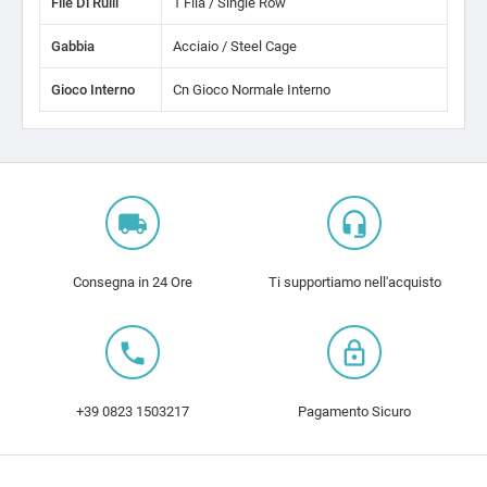
File Di Rulli
1 Fila / Single Row
Gabbia
Acciaio / Steel Cage
Gioco Interno
Cn Gioco Normale Interno
local_shipping
headset_mic
Consegna in 24 Ore
Ti supportiamo nell'acquisto
local_phone
lock_outline
+39 0823 1503217
Pagamento Sicuro