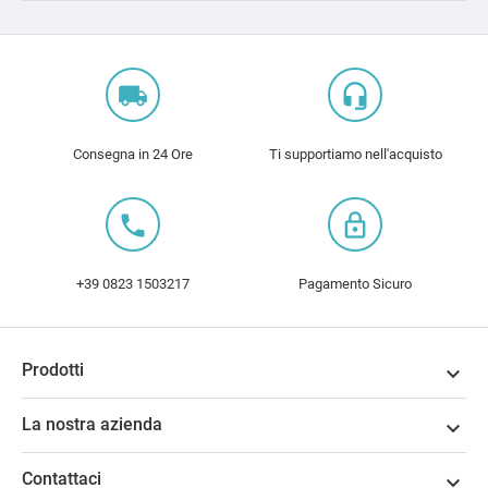
local_shipping
headset_mic
Consegna in 24 Ore
Ti supportiamo nell'acquisto
local_phone
lock_outline
+39 0823 1503217
Pagamento Sicuro
Prodotti

La nostra azienda

Contattaci
