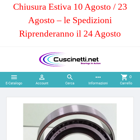
Chiusura Estiva 10 Agosto / 23
Agosto – le Spedizioni
Riprenderanno il 24 Agosto



more_horiz
shopping_cart
0
E-Catalogo
Account
Cerca
Informazioni
Carrello