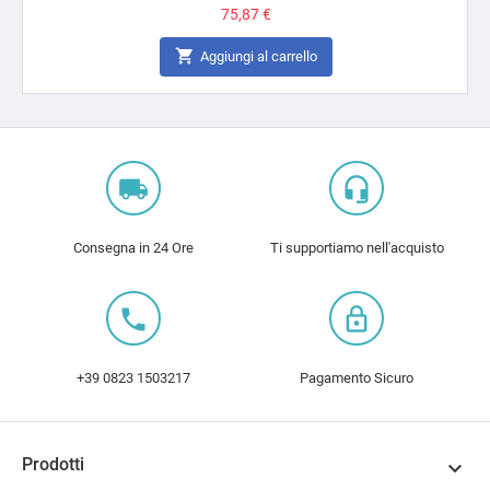
Prezzo
75,87 €

Aggiungi al carrello
local_shipping
headset_mic
Consegna in 24 Ore
Ti supportiamo nell'acquisto
local_phone
lock_outline
+39 0823 1503217
Pagamento Sicuro
Prodotti
