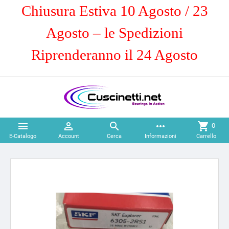
Chiusura Estiva 10 Agosto / 23
Agosto – le Spedizioni
Riprenderanno il 24 Agosto



more_horiz
shopping_cart
0
E-Catalogo
Account
Cerca
Informazioni
Carrello