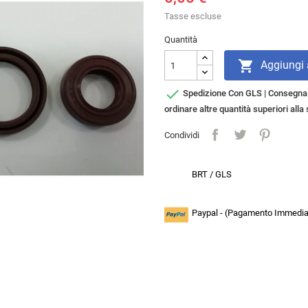
Tasse escluse
Quantità

Aggiungi a

Spedizione Con GLS | Consegna i
ordinare altre quantità superiori all
Condividi
BRT / GLS
Paypal - (Pagamento Immediat