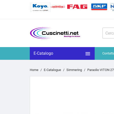

E-Catalogo
Contatt
Home
E-Catalogue
Simmering
Paraolio VITON 27