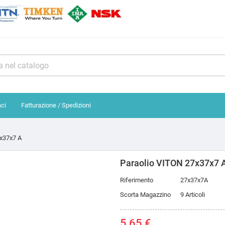
aci
Fatturazione / Spedizioni
x37x7 A
Paraolio VITON 27x37x7 
Riferimento
27x37x7A
Scorta Magazzino
9 Articoli
5,65 €