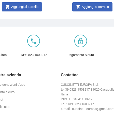


Aggiungi al carrello
Aggiungi al carrello
local_phone
lock_outline
uisto
+39 0823 1503217
Pagamento Sicuro
tra azienda
Contattaci
e condizioni d'uso
CUSCINETTI EUROPA S.r.l.
tel 39 0823 1503217 81020 Casapulla
to sicuro
Italia
P.Iva: IT 04641150612
aci
Tel : +39 0823 1503217
el sito
e-mail : cuscinettieuropa@gmail.co