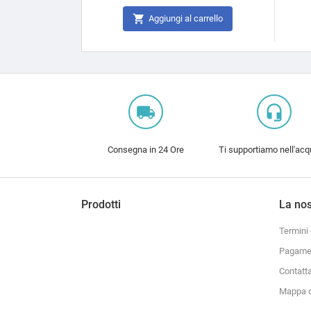

Aggiungi al carrello
local_shipping
headset_mic
Consegna in 24 Ore
Ti supportiamo nell'acq
Prodotti
La nos
Termini 
Pagamen
Contatt
Mappa d