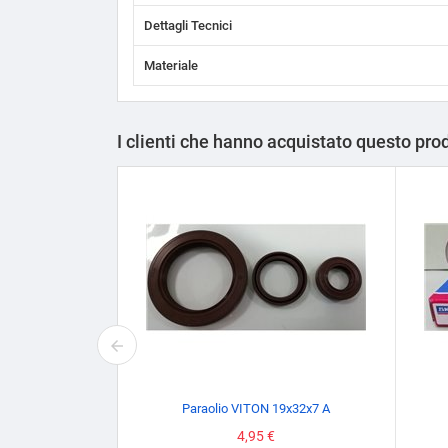
Dettagli Tecnici
Materiale
I clienti che hanno acquistato questo pr
Paraolio VITON 19x32x7 A
Prezzo
4,95 €