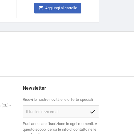


Aggiungi al carrello
Agg
Newsletter
Ricevi le nostre novità e le offerte speciali
 (CE) -
check
Puoi annullare l'iscrizione in ogni momenti. A
m
questo scopo, cerca le info di contatto nelle