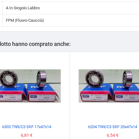
A In Singolo Labbro
FPM (Fluoro-Caucciù)
odotto hanno comprato anche:
6303 TN9/C3 SKF 17x47x14
6204 TN9/C3 SKF 20x47x14
Prezzo
6,81 €
Prezzo
6,54 €