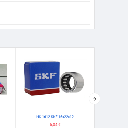
HK 1612 SKF 16x22x12
16005/
Prezzo
6,04 €