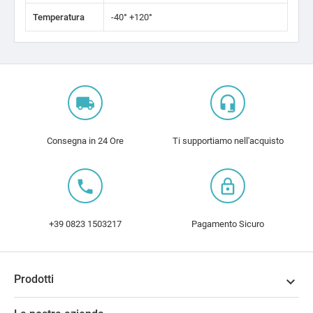
Temperatura
-40° +120°
local_shipping
headset_mic
Consegna in 24 Ore
Ti supportiamo nell'acquisto
local_phone
lock_outline
+39 0823 1503217
Pagamento Sicuro
Prodotti
