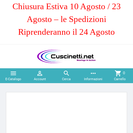
Chiusura Estiva 10 Agosto / 23
Agosto – le Spedizioni
Riprenderanno il 24 Agosto



more_horiz
shopping_cart
0
E-Catalogo
Account
Cerca
Informazioni
Carrello