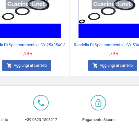
la Di Spessoramento HGY 25X35X0.3
Rondella Di Spessoramento HGY 50
Prezzo
1,29 €
Prezzo
1,79 €


Aggiungi al carrello
Aggiungi al carrello
local_phone
lock_outline
uisto
+39 0823 1503217
Pagamento Sicuro