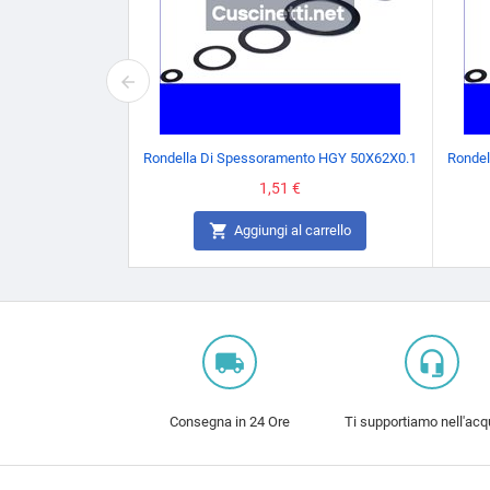
Rondella Di Spessoramento HGY 50X62X0.1
Rondel
Prezzo
1,51 €

Aggiungi al carrello
local_shipping
headset_mic
Consegna in 24 Ore
Ti supportiamo nell'acq