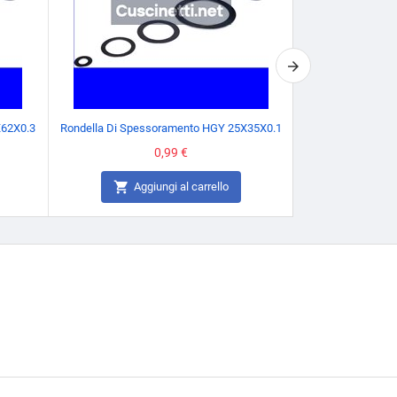
X62X0.3
Rondella Di Spessoramento HGY 25X35X0.1
Rondella Di Spes
Prezzo
0,99 €


Aggiungi al carrello
Agg