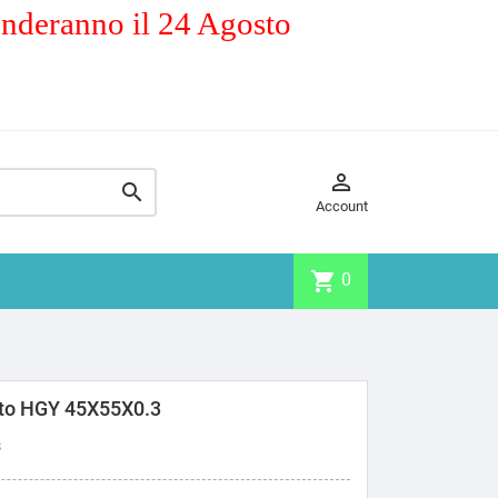
enderanno il 24 Agosto


Account
shopping_cart
0
to HGY 45X55X0.3
3