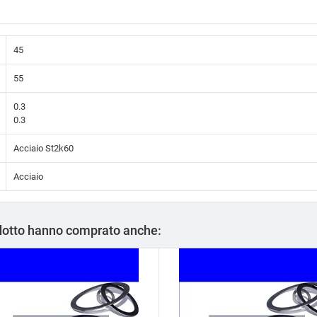
45
55
0.3
0.3
Acciaio St2k60
Acciaio
odotto hanno comprato anche: