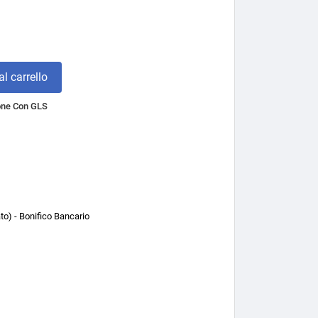
l carrello
one Con GLS
o) - Bonifico Bancario