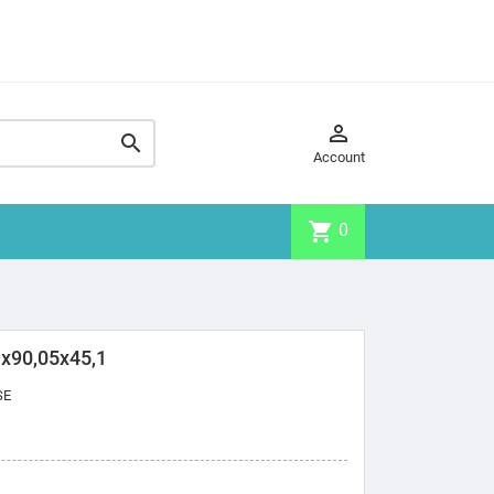


Account
shopping_cart
0
x90,05x45,1
SE