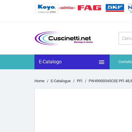

E-Catalogo
Contatt
Home
E-Catalogue
PFI
PW49900545CSE PFI 48,9