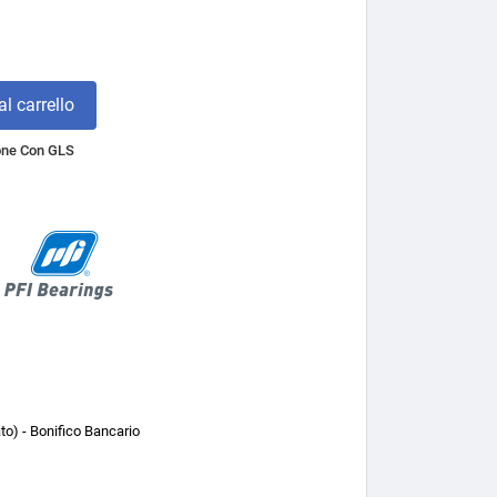
l carrello
one Con GLS
o) - Bonifico Bancario