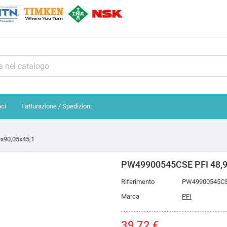
aci
Fatturazione / Spedizioni
x90,05x45,1
PW49900545CSE PFI 48,9
Riferimento
PW49900545C
Marca
PFI
39,72 €