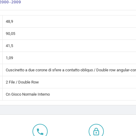
2000-2009
48,9
90,05
41,5
1,09
Cuscinetto a due corone di sfere a contatto obliquo / Double row angular-con
2 File / Double Row
Cn Gioco Normale Interno
local_phone
lock_outline