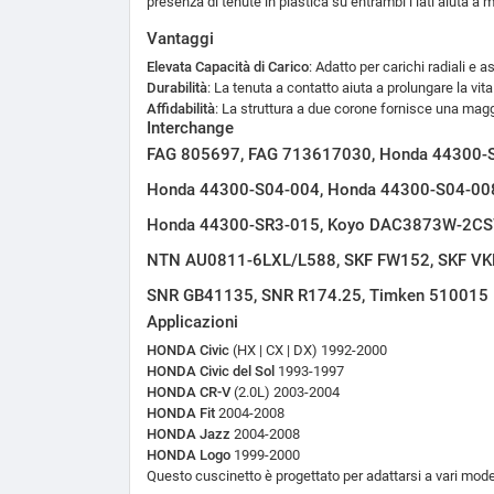
presenza di tenute in plastica su entrambi i lati aiuta a 
Vantaggi
Elevata Capacità di Carico
: Adatto per carichi radiali e as
Durabilità
: La tenuta a contatto aiuta a prolungare la vita
Affidabilità
: La struttura a due corone fornisce una maggi
Interchange
FAG 805697, FAG 713617030, Honda 44300-
Honda 44300-S04-004, Honda 44300-S04-00
Honda 44300-SR3-015, Koyo DAC3873W-2C
NTN AU0811-6LXL/L588, SKF FW152, SKF V
SNR GB41135, SNR R174.25, Timken 510015
Applicazioni
HONDA Civic
(HX | CX | DX) 1992-2000
HONDA Civic del Sol
1993-1997
HONDA CR-V
(2.0L) 2003-2004
HONDA Fit
2004-2008
HONDA Jazz
2004-2008
HONDA Logo
1999-2000
Questo cuscinetto è progettato per adattarsi a vari modell