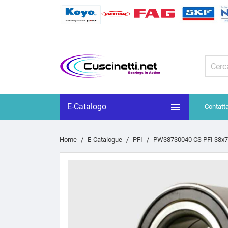

E-Catalogo
Contatt
Home
E-Catalogue
PFI
PW38730040 CS PFI 38x