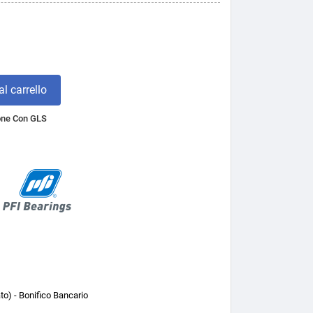
l carrello
one Con GLS
o) - Bonifico Bancario