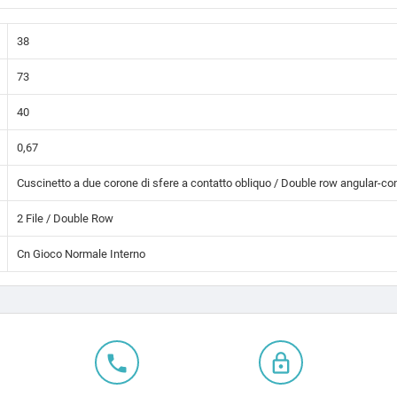
38
73
40
0,67
Cuscinetto a due corone di sfere a contatto obliquo / Double row angular-con
2 File / Double Row
Cn Gioco Normale Interno
local_phone
lock_outline