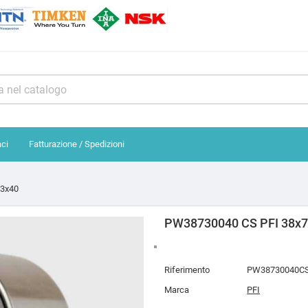
aci
Fatturazione / Spedizioni
73x40
PW38730040 CS PFI 38x
Riferimento
PW38730040C
Marca
PFI