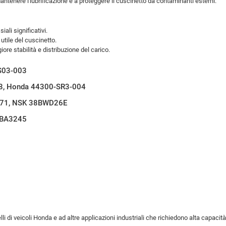
mantenere l'lubrificazione e a proteggere il cuscinetto da contaminanti esterni.
siali significativi.
 utile del cuscinetto.
ore stabilità e distribuzione del carico.
S03-003
8, Honda 44300-SR3-004
S71, NSK 38BWD26E
KBA3245
i di veicoli Honda e ad altre applicazioni industriali che richiedono alta capacità