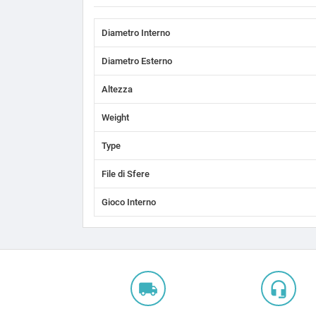
Diametro Interno
Diametro Esterno
Altezza
Weight
Type
File di Sfere
Gioco Interno
local_shipping
headset_mic