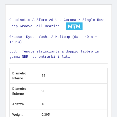
Cuscinetto A Sfere Ad Una Corona / Single Row
Deep Groove Ball Bearing
Grasso: Kyodo Yushi / Multemp (da - 40 a +
150°C) |
LLU: Tenute striscianti a doppio labbro in
gomma NBR, su entrambi i lati
Diametro
55
Interno
Diametro
90
Esterno
Altezza
18
Weight
0,395