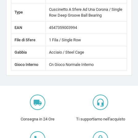
Cuscinetto A Sfere Ad Una Corona / Single
Type
Row Deep Groove Ball Bearing
EAN
4547359003994
File di Sfere
1 Fila / Single Row
Gabbia
Acciaio / Steel Cage
Gioco Interno
Cn Gioco Normale Interno
local_shipping
headset_mic
Consegna in 24 Ore
Ti supportiamo nell'acquisto