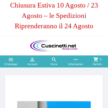
Chiusura Estiva 10 Agosto / 23
Agosto – le Spedizioni
Riprenderanno il 24 Agosto



more_horiz
shopping_cart
0
E-Catalogo
Account
Cerca
Informazioni
Carrello