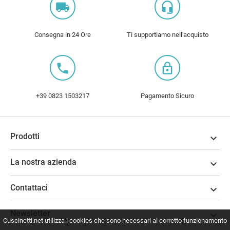
local_shipping
headset_mic
Consegna in 24 Ore
Ti supportiamo nell'acquisto
local_phone
lock_outline
+39 0823 1503217
Pagamento Sicuro
Prodotti

La nostra azienda

Contattaci

Newsletter

Cuscinetti.net utilizza i cookies che sono necessari al corretto funzionamento