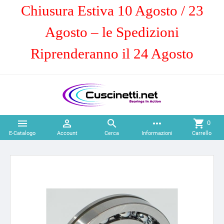
Chiusura Estiva 10 Agosto / 23
Agosto – le Spedizioni
Riprenderanno il 24 Agosto



more_horiz
shopping_cart
0
E-Catalogo
Account
Cerca
Informazioni
Carrello