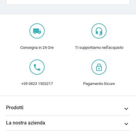
local_shipping
headset_mic
Consegna in 24 Ore
Ti supportiamo nell'acquisto
local_phone
lock_outline
+39 0823 1503217
Pagamento Sicuro
Prodotti

La nostra azienda
