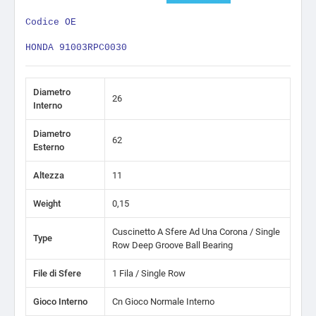
Codice OE
HONDA 91003RPC0030
Diametro
26
Interno
Diametro
62
Esterno
Altezza
11
Weight
0,15
Cuscinetto A Sfere Ad Una Corona / Single
Type
Row Deep Groove Ball Bearing
File di Sfere
1 Fila / Single Row
Gioco Interno
Cn Gioco Normale Interno