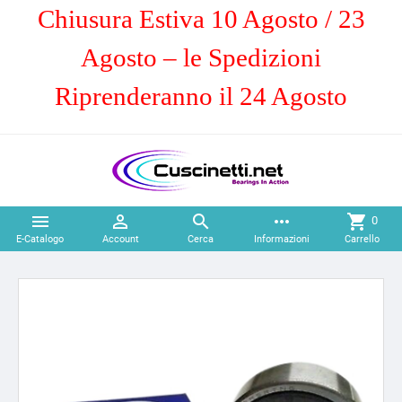
Chiusura Estiva 10 Agosto / 23
Agosto – le Spedizioni
Riprenderanno il 24 Agosto



more_horiz
shopping_cart
0
E-Catalogo
Account
Cerca
Informazioni
Carrello