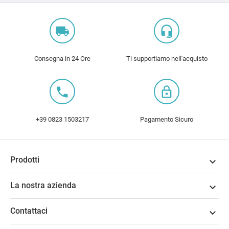
local_shipping
headset_mic
Consegna in 24 Ore
Ti supportiamo nell'acquisto
local_phone
lock_outline
+39 0823 1503217
Pagamento Sicuro
Prodotti

La nostra azienda

Contattaci
