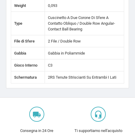
Weight
0,093
Cuscinetto A Due Corone Di Sfere A
Type
Contatto Obliquo / Double Row Angular-
Contact Ball Bearing
File di Sfere
2 File / Double Row
Gabbia
Gabbia in Poliammide
Gioco Interno
C3
Schermatura
2RS Tenute Striscianti Su Entrambi I Lati
local_shipping
headset_mic
Consegna in 24 Ore
Ti supportiamo nell'acquisto