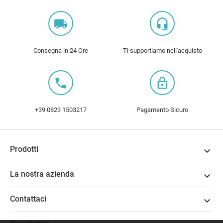
local_shipping
headset_mic
Consegna in 24 Ore
Ti supportiamo nell'acquisto
local_phone
lock_outline
+39 0823 1503217
Pagamento Sicuro
Prodotti

La nostra azienda

Contattaci
