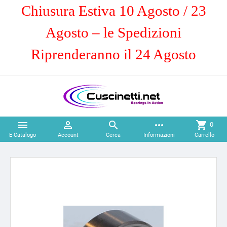
Chiusura Estiva 10 Agosto / 23
Agosto – le Spedizioni
Riprenderanno il 24 Agosto



more_horiz
shopping_cart
0
E-Catalogo
Account
Cerca
Informazioni
Carrello