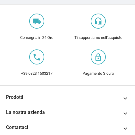
local_shipping
headset_mic
Consegna in 24 Ore
Ti supportiamo nell'acquisto
local_phone
lock_outline
+39 0823 1503217
Pagamento Sicuro
Prodotti

La nostra azienda

Contattaci
