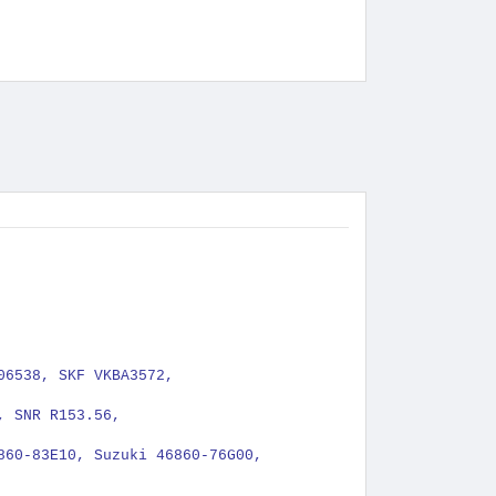
06538, SKF VKBA3572,
, SNR R153.56,
860-83E10, Suzuki 46860-76G00,