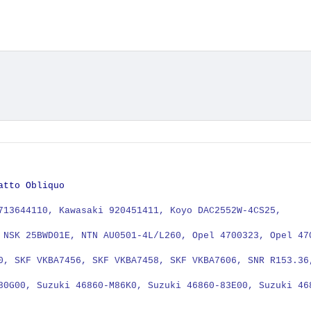
atto Obliquo
713644110, Kawasaki 920451411, Koyo DAC2552W-4CS25,
 NSK 25BWD01E, NTN AU0501-4L/L260, Opel 4700323, Opel 47
0, SKF VKBA7456, SKF VKBA7458, SKF VKBA7606, SNR R153.36
80G00, Suzuki 46860-M86K0, Suzuki 46860-83E00, Suzuki 46