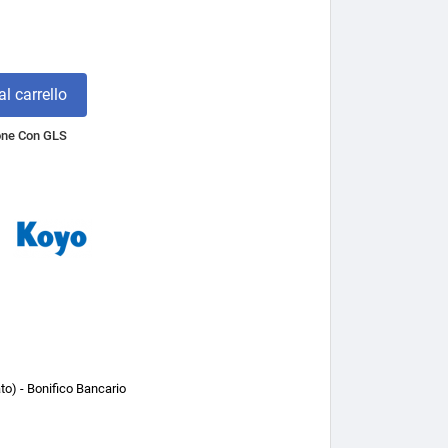
l carrello
one Con GLS
o) - Bonifico Bancario