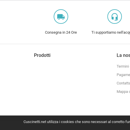
local_shipping
headset_mic
Consegna in 24 Ore
Ti supportiamo nell'acq
Prodotti
La nos
Termini 
Pagamen
Contatt
Mappa d
Cuscinetti.net utilizza i cookies che sono necessari al corretto f