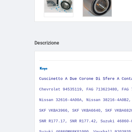
Descrizione
Cuscinetto A Due Corone Di Sfere A Cont
Chevrolet 94535119, FAG 713623480, FAG 
Nissan 32616-4A00A, Nissan 38216-4A0B2,
SKF VKBA3966, SKF VKBA6640, SKF VKBA682
SNR R177.17, SNR R177.42, Suzuki 46860-
Suzuki 46860M68K01000, Vauxhall 9203935