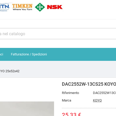
aci
Fatturazione / Spedizioni
YO 25x52x42
DAC2552W-13CS25 KOYO
Riferimento
DAC2552W13C
Marca
KOYO
25,33 €