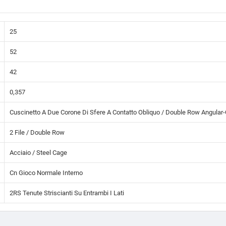
25
52
42
0,357
Cuscinetto A Due Corone Di Sfere A Contatto Obliquo / Double Row Angular-
2 File / Double Row
Acciaio / Steel Cage
Cn Gioco Normale Interno
2RS Tenute Striscianti Su Entrambi I Lati