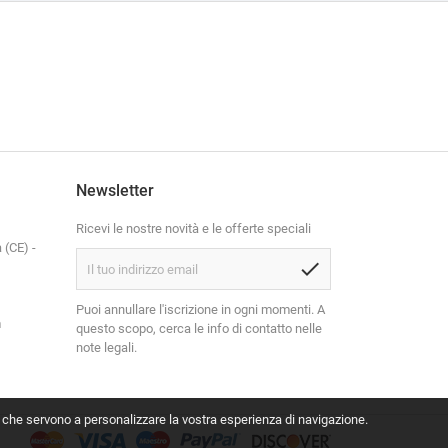
Newsletter
Ricevi le nostre novità e le offerte speciali
 (CE) -
check
Puoi annullare l'iscrizione in ogni momenti. A
m
questo scopo, cerca le info di contatto nelle
note legali.
s che servono a personalizzare la vostra esperienza di navigazione.