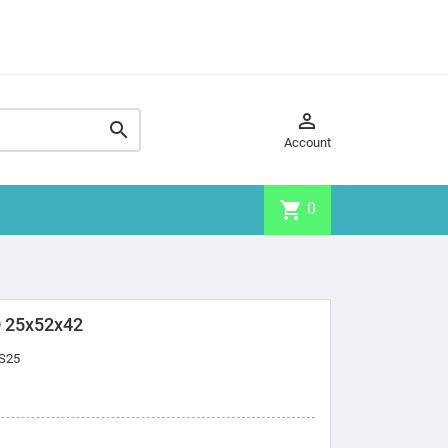


Account
shopping_cart
0
 25x52x42
S25