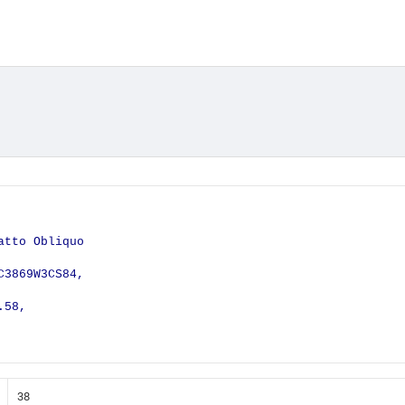
atto Obliquo
C3869W3CS84,
.58,
38