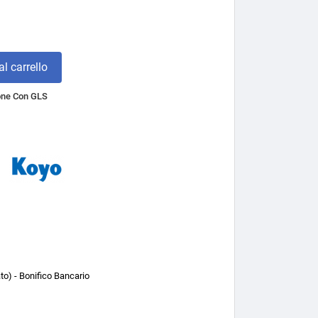
l carrello
one Con GLS
o) - Bonifico Bancario