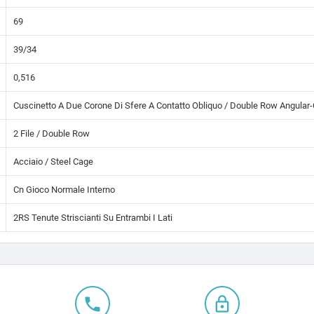
69
39/34
0,516
Cuscinetto A Due Corone Di Sfere A Contatto Obliquo / Double Row Angular-
2 File / Double Row
Acciaio / Steel Cage
Cn Gioco Normale Interno
2RS Tenute Striscianti Su Entrambi I Lati
local_phone
lock_outline