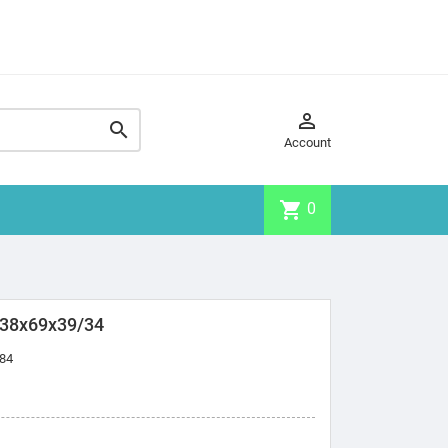


Account
shopping_cart
0
38x69x39/34
84