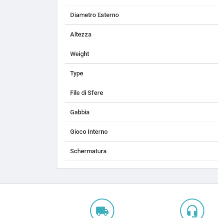
Diametro Esterno
Altezza
Weight
Type
File di Sfere
Gabbia
Gioco Interno
Schermatura
local_shipping
headset_mic