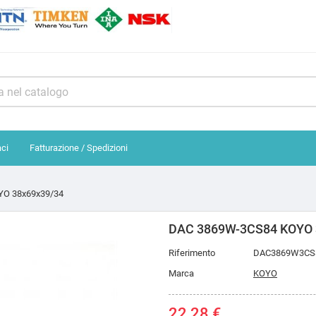
aci
Fatturazione / Spedizioni
O 38x69x39/34
DAC 3869W-3CS84 KOYO 
Riferimento
DAC3869W3CS
Marca
KOYO
22,28 €