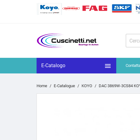

E-Catalogo
Contatt
Home
E-Catalogue
KOYO
DAC 3869W-3CS84 KOY