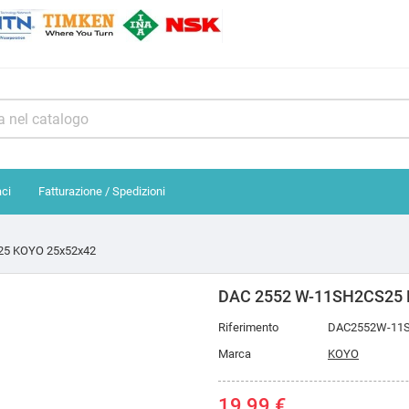
aci
Fatturazione / Spedizioni
25 KOYO 25x52x42
DAC 2552 W-11SH2CS25 
Riferimento
DAC2552W-11
Marca
KOYO
19,99 €