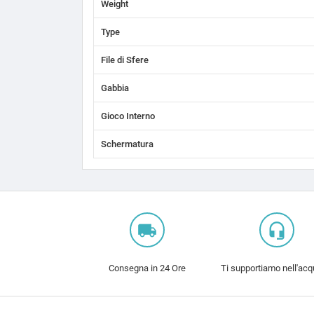
Weight
Type
File di Sfere
Gabbia
Gioco Interno
Schermatura
local_shipping
headset_mic
Consegna in 24 Ore
Ti supportiamo nell'acq