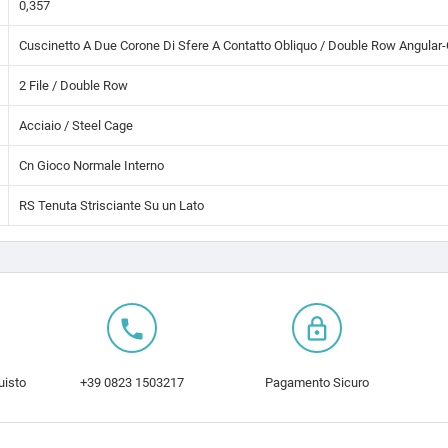
0,357
Cuscinetto A Due Corone Di Sfere A Contatto Obliquo / Double Row Angular-
2 File / Double Row
Acciaio / Steel Cage
Cn Gioco Normale Interno
RS Tenuta Strisciante Su un Lato
local_phone
lock_outline
uisto
+39 0823 1503217
Pagamento Sicuro