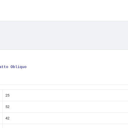
atto Obliquo
25
52
42