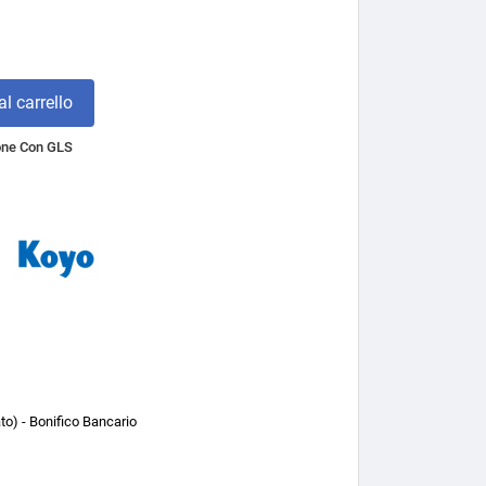
l carrello
one Con GLS
o) - Bonifico Bancario