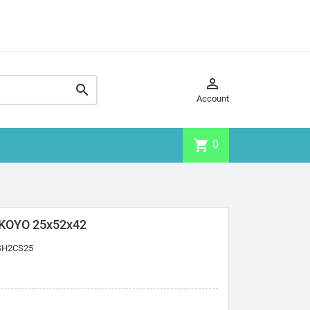


Account
shopping_cart
0
KOYO 25x52x42
SH2CS25