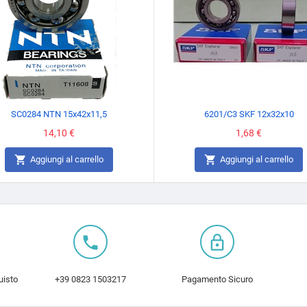
SC0284 NTN 15x42x11,5
6201/C3 SKF 12x32x10
Prezzo
14,10 €
Prezzo
1,68 €


Aggiungi al carrello
Aggiungi al carrello
local_phone
lock_outline
uisto
+39 0823 1503217
Pagamento Sicuro