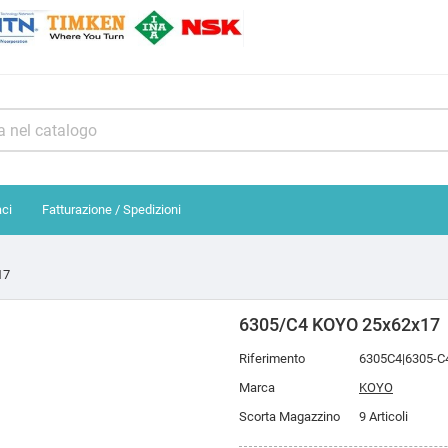
aci
Fatturazione / Spedizioni
17
6305/C4 KOYO 25x62x17
Riferimento
6305C4|6305-C
Marca
KOYO
Scorta Magazzino
9 Articoli