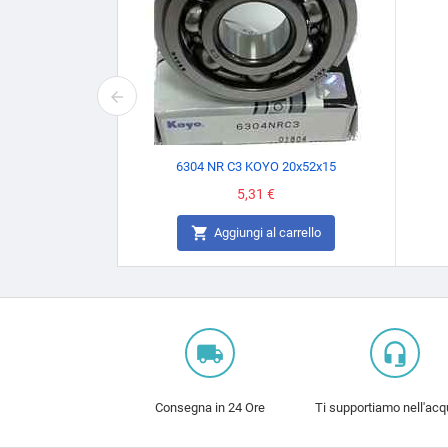
6304 NR C3 KOYO 20x52x15
Prezzo
5,31 €

Aggiungi al carrello
local_shipping
headset_mic
Consegna in 24 Ore
Ti supportiamo nell'acq