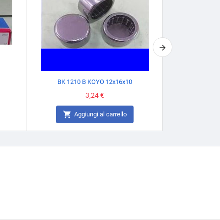
BK 1210 B KOYO 12x16x10
6901-2R
Prezzo
3,24 €


Aggiungi al carrello
Agg