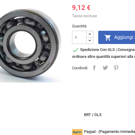
9,12 €
Tasse escluse
Quantità

Aggiungi a

Spedizione Con GLS | Consegna i
ordinare altre quantità superiori all
Condividi
BRT / GLS
Paypal - (Pagamento Immediat