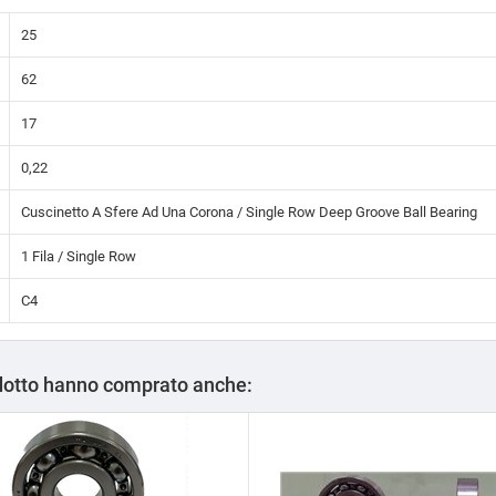
25
62
17
0,22
Cuscinetto A Sfere Ad Una Corona / Single Row Deep Groove Ball Bearing
1 Fila / Single Row
C4
odotto hanno comprato anche: