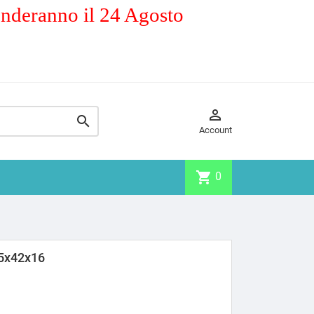
enderanno il 24 Agosto


Account
shopping_cart
0
5x42x16