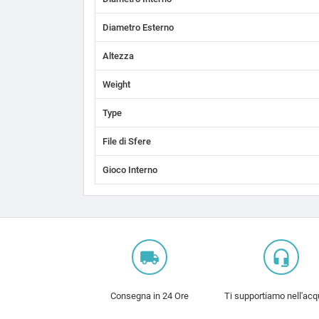
Diametro Esterno
Altezza
Weight
Type
File di Sfere
Gioco Interno
local_shipping
headset_mic
Consegna in 24 Ore
Ti supportiamo nell'acq