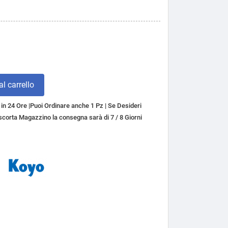
l carrello
n 24 Ore |Puoi Ordinare anche 1 Pz | Se Desideri
a scorta Magazzino la consegna sarà di 7 / 8 Giorni