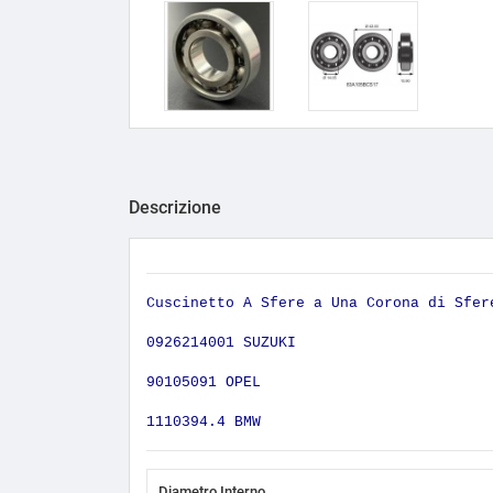
Descrizione
Cuscinetto A Sfere a Una Corona di S
09262­14001 SUZUKI
90105091 OPEL
1110394.4 BMW
Diametro Interno