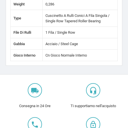
Weight
0,286
Cuscinetto A Rulli Conici A Fila Singola /
Type
Single Row Tapered Roller Bearing
File Di Rulli
1 Fila / Single Row
Gabbia
Acciaio / Steel Cage
Gioco Interno
Cn Gioco Normale Interno
local_shipping
headset_mic
Consegna in 24 Ore
Ti supportiamo nell'acquisto
local_phone
lock_outline