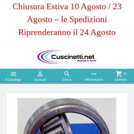
Chiusura Estiva 10 Agosto / 23
Agosto – le Spedizioni
Riprenderanno il 24 Agosto



more_horiz
shopping_cart
0
E-Catalogo
Account
Cerca
Informazioni
Carrello