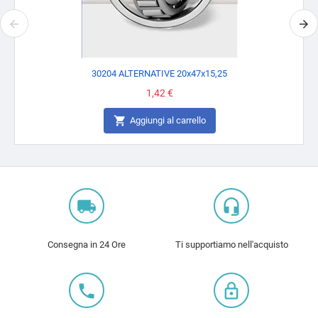
30204 ALTERNATIVE 20x47x15,25
Prezzo
1,42 €

Aggiungi al carrello
local_shipping
headset_mic
Consegna in 24 Ore
Ti supportiamo nell'acquisto
local_phone
lock_outline