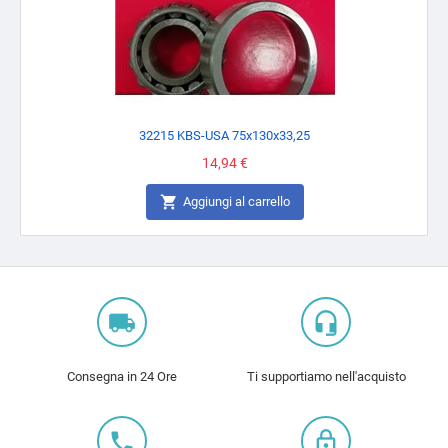
32215 KBS-USA 75x130x33,25
Prezzo
14,94 €

Aggiungi al carrello
local_shipping
headset_mic
Consegna in 24 Ore
Ti supportiamo nell'acquisto
local_phone
lock_outline