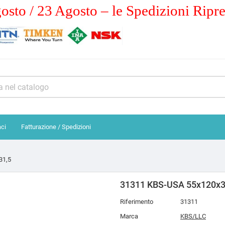
osto / 23 Agosto – le Spedizioni Ripr
aci
Fatturazione / Spedizioni
31,5
31311 KBS-USA 55x120x3
Riferimento
31311
Marca
KBS/LLC