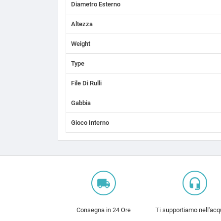
Diametro Esterno
Altezza
Weight
Type
File Di Rulli
Gabbia
Gioco Interno
local_shipping
headset_mic
Consegna in 24 Ore
Ti supportiamo nell'acq