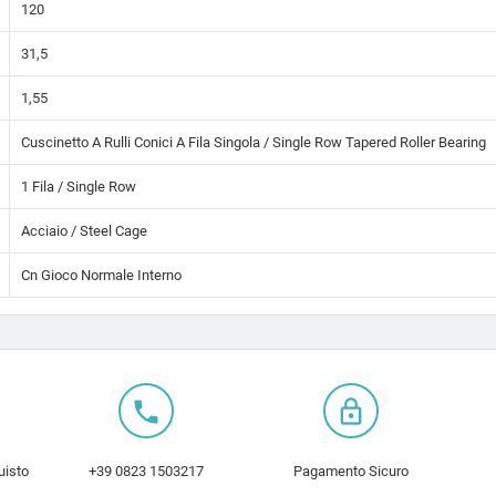
120
31,5
1,55
Cuscinetto A Rulli Conici A Fila Singola / Single Row Tapered Roller Bearing
1 Fila / Single Row
Acciaio / Steel Cage
Cn Gioco Normale Interno
local_phone
lock_outline
uisto
+39 0823 1503217
Pagamento Sicuro