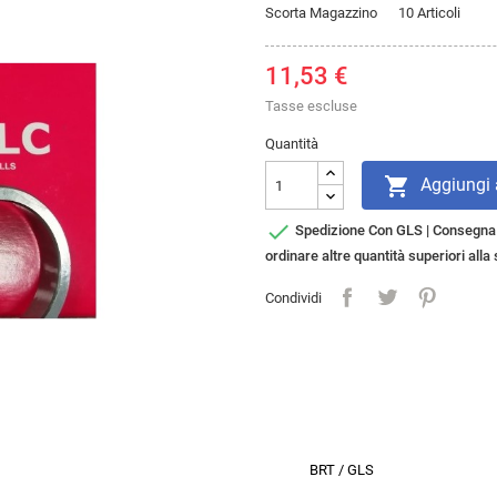
Scorta Magazzino
10 Articoli
11,53 €
Tasse escluse
Quantità

Aggiungi a

Spedizione Con GLS | Consegna i
ordinare altre quantità superiori all
Condividi
BRT / GLS