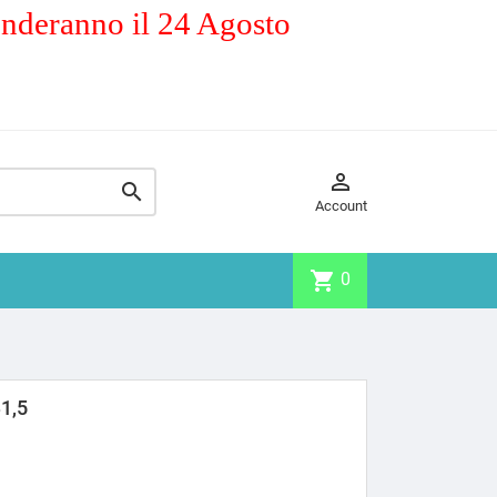
enderanno il 24 Agosto


Account
shopping_cart
0
1,5