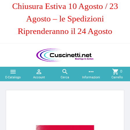
Chiusura Estiva 10 Agosto / 23
Agosto – le Spedizioni
Riprenderanno il 24 Agosto



more_horiz
shopping_cart
0
E-Catalogo
Account
Cerca
Informazioni
Carrello