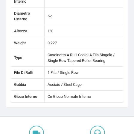
Interno
Diametro
62
Esterno
Altezza
18
Weight
0,227
Cuscinetto A Rulli Conici A Fila Singola /
Type
Single Row Tapered Roller Bearing
File Di Rulli
1 Fila / Single Row
Gabbia
Acciaio / Steel Cage
Gioco Interno
Cn Gioco Normale Interno
local_shipping
headset_mic