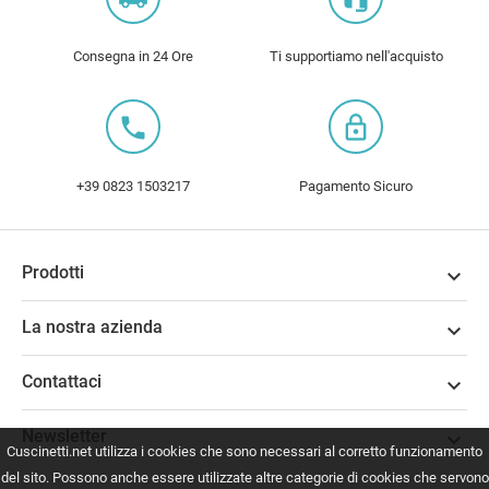
Consegna in 24 Ore
Ti supportiamo nell'acquisto
local_phone
lock_outline
+39 0823 1503217
Pagamento Sicuro
Prodotti

La nostra azienda

Contattaci

Newsletter

Cuscinetti.net utilizza i cookies che sono necessari al corretto funzionamento
del sito. Possono anche essere utilizzate altre categorie di cookies che servono