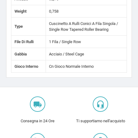
Weight
0,758
Cuscinetto A Rulli Conici A Fila Singola /
Type
Single Row Tapered Roller Bearing
File Di Rulli
1 Fila / Single Row
Gabbia
Acciaio / Steel Cage
Gioco Interno
Cn Gioco Normale Interno
local_shipping
headset_mic
Consegna in 24 Ore
Ti supportiamo nell'acquisto