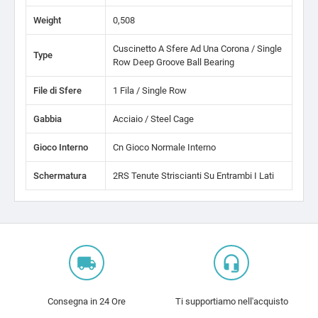
Weight
0,508
Cuscinetto A Sfere Ad Una Corona / Single
Type
Row Deep Groove Ball Bearing
File di Sfere
1 Fila / Single Row
Gabbia
Acciaio / Steel Cage
Gioco Interno
Cn Gioco Normale Interno
Schermatura
2RS Tenute Striscianti Su Entrambi I Lati
local_shipping
headset_mic
Consegna in 24 Ore
Ti supportiamo nell'acquisto