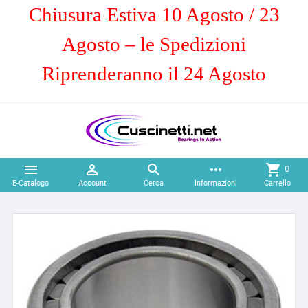
Chiusura Estiva 10 Agosto / 23
Agosto – le Spedizioni
Riprenderanno il 24 Agosto



more_horiz
shopping_cart
0
E-Catalogo
Account
Cerca
Informazioni
Carrello