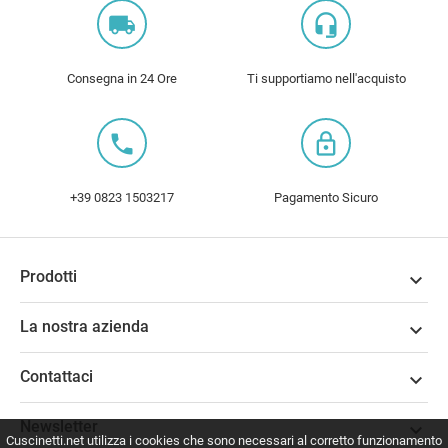
local_shipping
headset_mic
Consegna in 24 Ore
Ti supportiamo nell'acquisto
local_phone
lock_outline
+39 0823 1503217
Pagamento Sicuro
Prodotti

La nostra azienda

Contattaci

Newsletter

Cuscinetti.net utilizza i cookies che sono necessari al corretto funzionamento