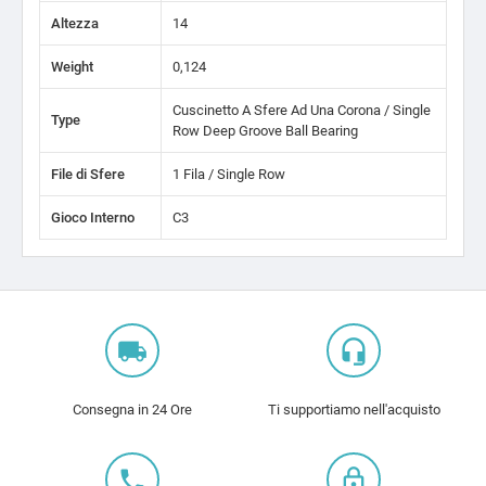
Altezza
14
Weight
0,124
Cuscinetto A Sfere Ad Una Corona / Single
Type
Row Deep Groove Ball Bearing
File di Sfere
1 Fila / Single Row
Gioco Interno
C3
local_shipping
headset_mic
Consegna in 24 Ore
Ti supportiamo nell'acquisto
local_phone
lock_outline