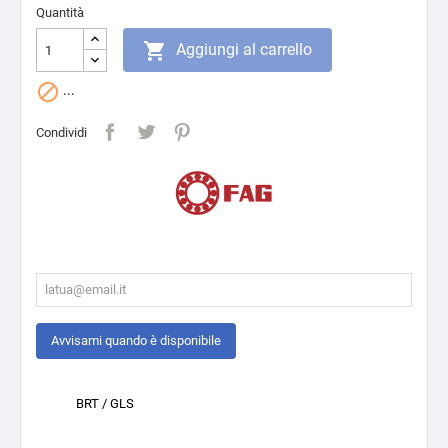
Quantità

Aggiungi al carrello

...
Condividi
Avvisami quando è disponibile
BRT / GLS