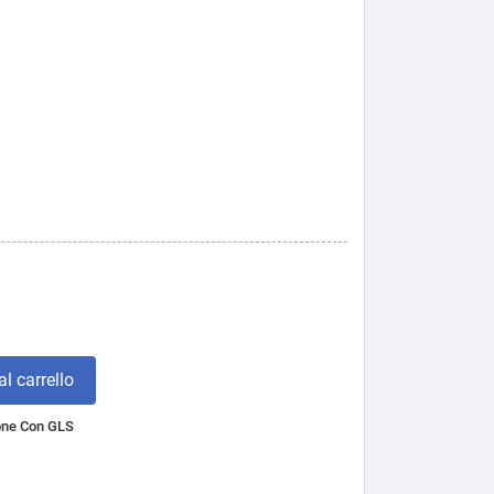
l carrello
one Con GLS