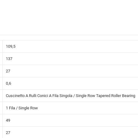
109,5
137
27
0,6
Cuscinetto A Rulli Conici A Fila Singola / Single Row Tapered Roller Bearing
1 Fila / Single Row
49
27