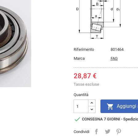
Riferimento
801464
Marca
FAG
28,87 €
Tasse escluse
Quantità

Aggiungi a

CONSEGNA 7 GIORNI - Spedizi
Condividi