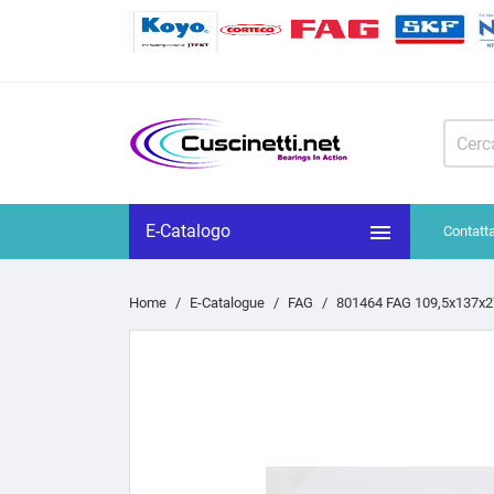

E-Catalogo
Contatt
Home
E-Catalogue
FAG
801464 FAG 109,5x137x2