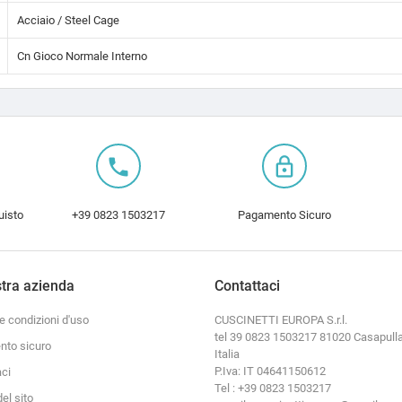
Acciaio / Steel Cage
Cn Gioco Normale Interno
local_phone
lock_outline
uisto
+39 0823 1503217
Pagamento Sicuro
tra azienda
Contattaci
e condizioni d'uso
CUSCINETTI EUROPA S.r.l.
tel 39 0823 1503217 81020 Casapulla
to sicuro
Italia
P.Iva: IT 04641150612
aci
Tel : +39 0823 1503217
el sito