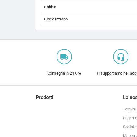
Gabbia
Gioco Interno
local_shipping
headset_mic
Consegna in 24 Ore
Ti supportiamo nell'acq
Prodotti
La nos
Termini 
Pagamen
Contatt
Mappa d