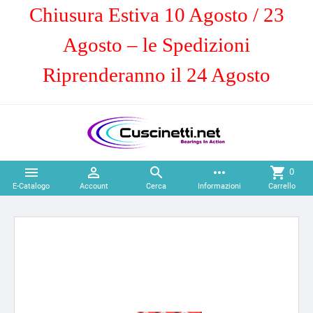
Chiusura Estiva 10 Agosto / 23
Agosto – le Spedizioni
Riprenderanno il 24 Agosto



more_horiz
shopping_cart
0
E-Catalogo
Account
Cerca
Informazioni
Carrello