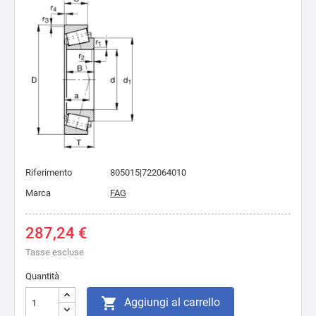
Riferimento
805015|722064010
Marca
FAG
287,24 €
Tasse escluse
Quantità

Aggiungi al carrello