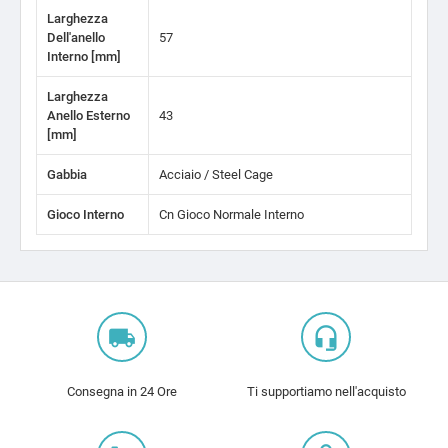
Larghezza
Dell'anello
57
Interno [mm]
Larghezza
Anello Esterno
43
[mm]
Gabbia
Acciaio / Steel Cage
Gioco Interno
Cn Gioco Normale Interno
local_shipping
headset_mic
Consegna in 24 Ore
Ti supportiamo nell'acquisto