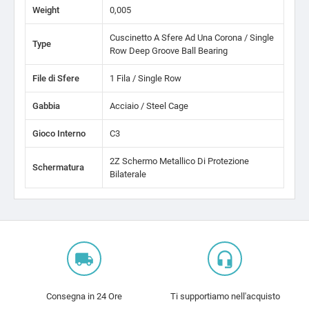
Weight
0,005
Cuscinetto A Sfere Ad Una Corona / Single
Type
Row Deep Groove Ball Bearing
File di Sfere
1 Fila / Single Row
Gabbia
Acciaio / Steel Cage
Gioco Interno
C3
2Z Schermo Metallico Di Protezione
Schermatura
Bilaterale
local_shipping
headset_mic
Consegna in 24 Ore
Ti supportiamo nell'acquisto