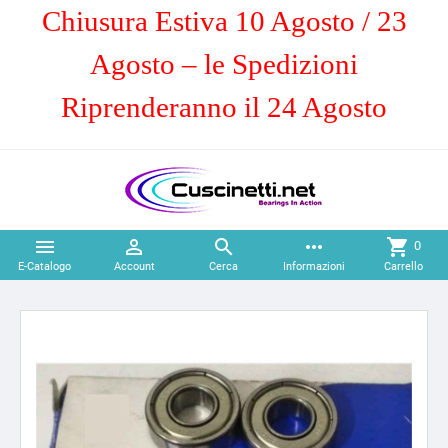
Chiusura Estiva 10 Agosto / 23
Agosto – le Spedizioni
Riprenderanno il 24 Agosto



more_horiz
shopping_cart
0
E-Catalogo
Account
Cerca
Informazioni
Carrello