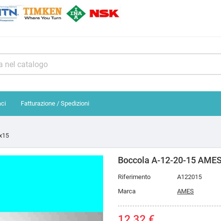
aci
Fatturazione / Spedizioni
x15
Boccola A-12-20-15 AME
Riferimento
A122015
Marca
AMES
12,32 €