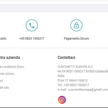
local_phone
lock_outline
uisto
+39 0823 1503217
Pagamento Sicuro
tra azienda
Contattaci
e condizioni d'uso
CUSCINETTI EUROPA S.r.l.
tel 39 0823 1503217 81020 Casapulla
to sicuro
Italia
P.Iva: IT 04641150612
aci
Tel : +39 0823 1503217
el sito
e-mail : cuscinettieuropa@gmail.co