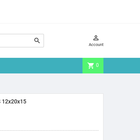


Account
shopping_cart
0
S 12x20x15