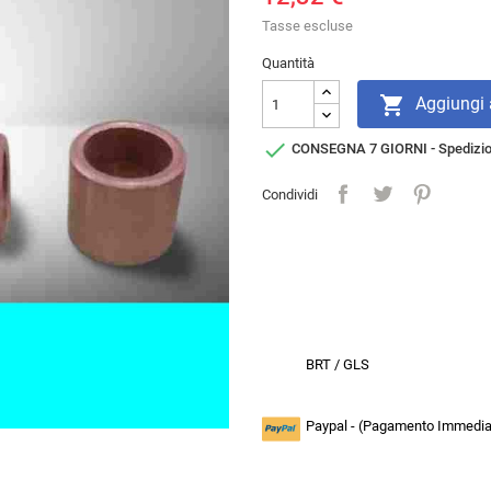
Tasse escluse
Quantità

Aggiungi a

CONSEGNA 7 GIORNI - Spedizi
Condividi
BRT / GLS
Paypal - (Pagamento Immediat