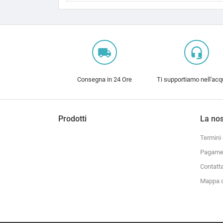
local_shipping
headset_mic
Consegna in 24 Ore
Ti supportiamo nell'acq
Prodotti
La nos
Termini 
Pagamen
Contatt
Mappa d