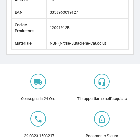
EAN
3358960019127
Codice
12001912B
Produttore
Materiale
NBR (Nitrile-Butadiene-Caucciù)
local_shipping
headset_mic
Consegna in 24 Ore
Ti supportiamo nell'acquisto
local_phone
lock_outline
+39 0823 1503217
Pagamento Sicuro