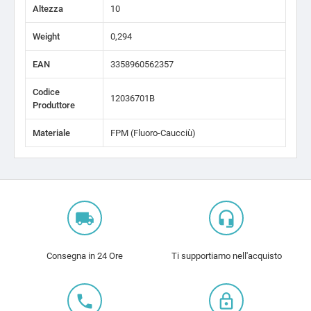
Altezza
10
Weight
0,294
EAN
3358960562357
Codice
12036701B
Produttore
Materiale
FPM (Fluoro-Caucciù)
local_shipping
headset_mic
Consegna in 24 Ore
Ti supportiamo nell'acquisto
local_phone
lock_outline