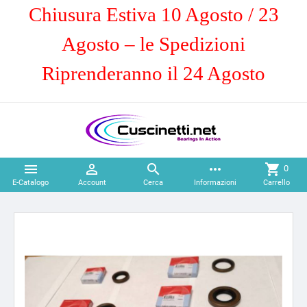
Chiusura Estiva 10 Agosto / 23
Agosto – le Spedizioni
Riprenderanno il 24 Agosto



more_horiz
shopping_cart
0
E-Catalogo
Account
Cerca
Informazioni
Carrello