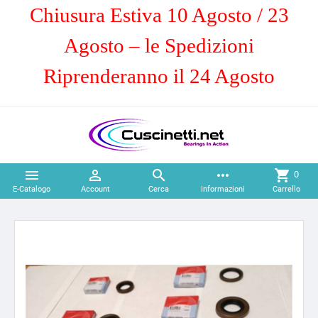
Chiusura Estiva 10 Agosto / 23
Agosto – le Spedizioni
Riprenderanno il 24 Agosto



more_horiz
shopping_cart
0
E-Catalogo
Account
Cerca
Informazioni
Carrello