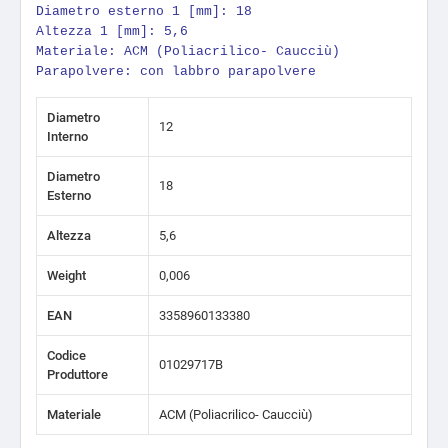
Diametro esterno 1 [mm]: 18
Altezza 1 [mm]: 5,6
Materiale: ACM (Poliacrilico- Caucciù)
Parapolvere: con labbro parapolvere
Diametro
12
Interno
Diametro
18
Esterno
Altezza
5,6
Weight
0,006
EAN
3358960133380
Codice
01029717B
Produttore
Materiale
ACM (Poliacrilico- Caucciù)