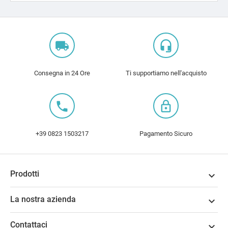
local_shipping
headset_mic
Consegna in 24 Ore
Ti supportiamo nell'acquisto
local_phone
lock_outline
+39 0823 1503217
Pagamento Sicuro
Prodotti

La nostra azienda

Contattaci
