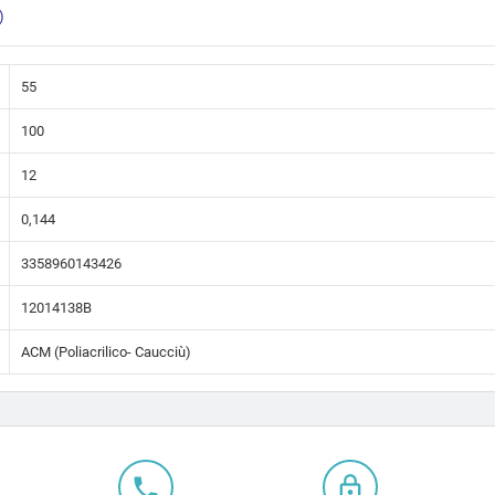
)
55
100
12
0,144
3358960143426
12014138B
ACM (Poliacrilico- Caucciù)
local_phone
lock_outline