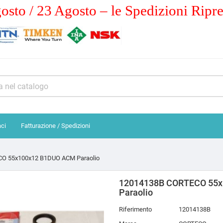
osto / 23 Agosto – le Spedizioni Ripr
aci
Fatturazione / Spedizioni
O 55x100x12 B1DUO ACM Paraolio
12014138B CORTECO 55
Paraolio
Riferimento
12014138B