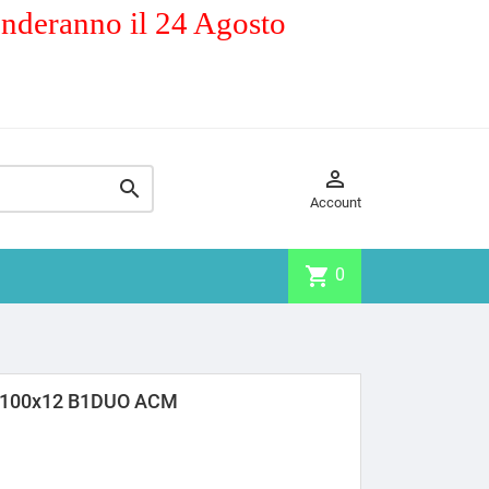
enderanno il 24 Agosto


Account
shopping_cart
0
x100x12 B1DUO ACM