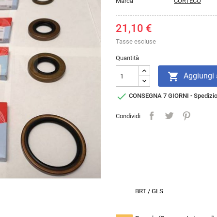
Marca
CORTECO
21,10 €
Tasse escluse
Quantità

Aggiungi a

CONSEGNA 7 GIORNI - Spedizi
Condividi
BRT / GLS