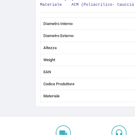
Materiale ACM (Poliacrilico- Caucciù
Diametro Interno
Diametro Esterno
Altezza
Weight
EAN
Codice Produttore
Materiale
local_shipping
headset_mic