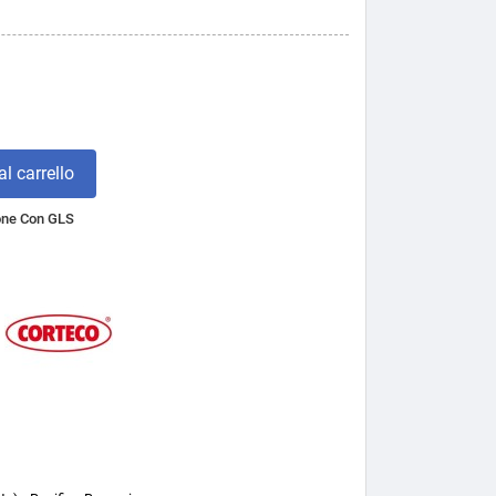
l carrello
one Con GLS