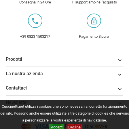
Consegna in 24 Ore
Ti supportiamo nell'acquisto
local_phone
lock_outline
+39 0823 1503217
Pagamento Sicuro
Prodotti

La nostra azienda

Contattaci

Newsletter

Cuscinetti.net utilizza i cookies che sono necessari al corretto funzionamento
del sito. Possono anche essere utilizzate altre categorie di cookies che servono
a personalizzare la vostra esperienza di navigazione.
Accept
Decline