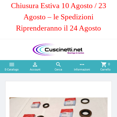
Chiusura Estiva 10 Agosto / 23
Agosto – le Spedizioni
Riprenderanno il 24 Agosto



more_horiz
shopping_cart
0
E-Catalogo
Account
Cerca
Informazioni
Carrello