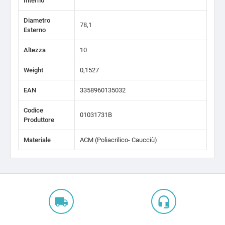
Interno
Diametro
78,1
Esterno
Altezza
10
Weight
0,1527
EAN
3358960135032
Codice
01031731B
Produttore
Materiale
ACM (Poliacrilico- Caucciù)
local_shipping
headset_mic