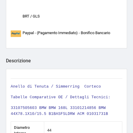
BRT / GLS
Paypal - (Pagamento Immediato) - Bonifico Bancario
Descrizione
Anello di Tenuta / Simmerring
Corteco
Tabelle Comparative OE / Dettagli Tecnici:
33107505603 BMW BMW 168L 33101214856 BMW
44X78.1X10/15.5 B1BASFSLDRW ACM 01031731B
Diametro
44