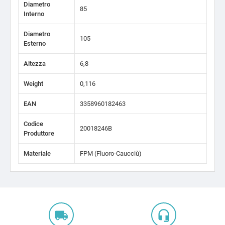
Diametro
85
Interno
Diametro
105
Esterno
Altezza
6,8
Weight
0,116
EAN
3358960182463
Codice
20018246B
Produttore
Materiale
FPM (Fluoro-Caucciù)
local_shipping
headset_mic