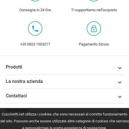
Consegna in 24 Ore
Ti supportiamo nell'acquisto
local_phone
lock_outline
+39 0823 1503217
Pagamento Sicuro
Prodotti

La nostra azienda

Contattaci

Newsletter

Cuscinetti.net utilizza i cookies che sono necessari al corretto funzionamento
del sito. Possono anche essere utilizzate altre categorie di cookies che servono
a personalizzare la vostra esperienza di navigazione.