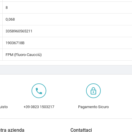
8
0,068
3358960565211
19036718B
FPM (Fluoro-Caucciù)
local_phone
lock_outline
uisto
+39 0823 1503217
Pagamento Sicuro
tra azienda
Contattaci