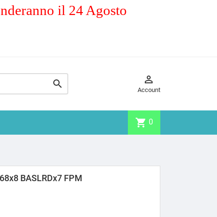
enderanno il 24 Agosto


Account
shopping_cart
0
x68x8 BASLRDx7 FPM