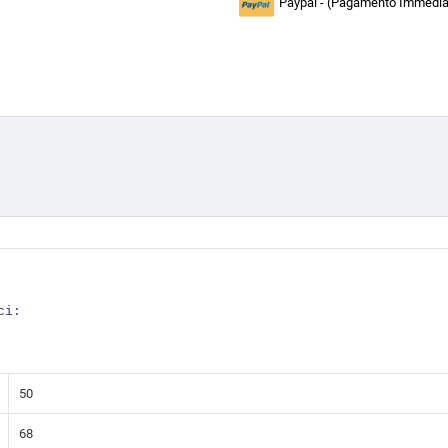
Paypal - (Pagamento Immediat
ci:
50
68