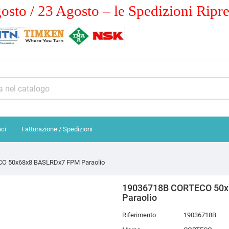
osto / 23 Agosto – le Spedizioni Ripr
aci
Fatturazione / Spedizioni
O 50x68x8 BASLRDx7 FPM Paraolio
19036718B CORTECO 50
Paraolio
Riferimento
19036718B