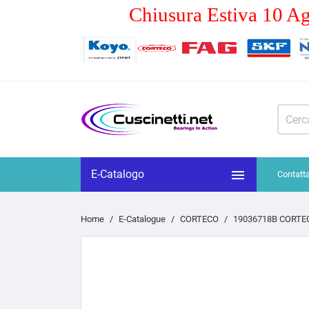
Chiusura Estiva 10 Ag

E-Catalogo
Contatt
Home
E-Catalogue
CORTECO
19036718B CORTEC