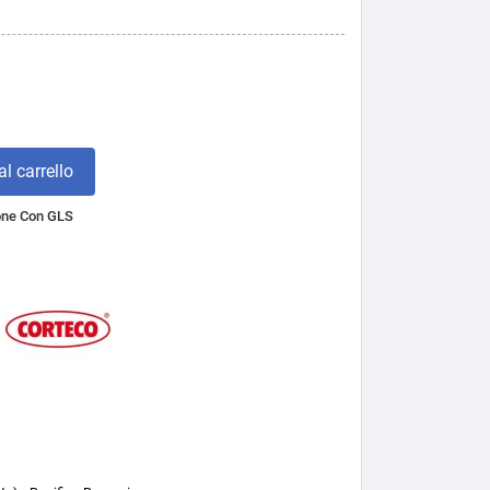
l carrello
one Con GLS