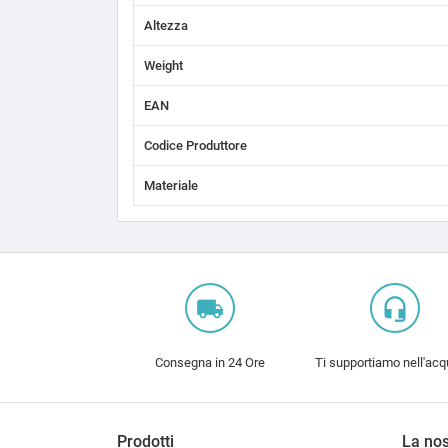
Altezza
Weight
EAN
Codice Produttore
Materiale
local_shipping
headset_mic
Consegna in 24 Ore
Ti supportiamo nell'acq
Prodotti
La nos