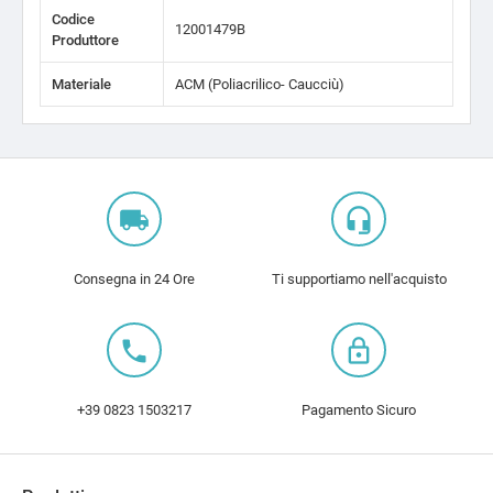
Codice
12001479B
Produttore
Materiale
ACM (Poliacrilico- Caucciù)
local_shipping
headset_mic
Consegna in 24 Ore
Ti supportiamo nell'acquisto
local_phone
lock_outline
+39 0823 1503217
Pagamento Sicuro