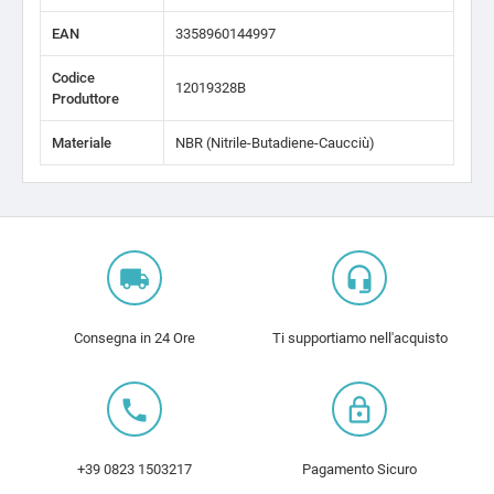
EAN
3358960144997
Codice
12019328B
Produttore
Materiale
NBR (Nitrile-Butadiene-Caucciù)
local_shipping
headset_mic
Consegna in 24 Ore
Ti supportiamo nell'acquisto
local_phone
lock_outline
+39 0823 1503217
Pagamento Sicuro