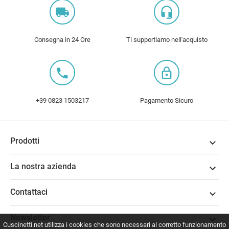
local_shipping
headset_mic
Consegna in 24 Ore
Ti supportiamo nell'acquisto
local_phone
lock_outline
+39 0823 1503217
Pagamento Sicuro
Prodotti

La nostra azienda

Contattaci

Newsletter

Cuscinetti.net utilizza i cookies che sono necessari al corretto funzionamento