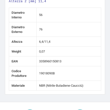
Altezza 2 [mm] 11,4
Diametro
56
Interno
Diametro
76
Esterno
Altezza
6,4/11,4
Weight
0,07
EAN
3358960150813
Codice
19018090B
Produttore
Materiale
NBR (Nitrile-Butadiene-Caucciù)