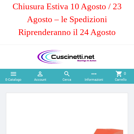
Chiusura Estiva 10 Agosto / 23
Agosto – le Spedizioni
Riprenderanno il 24 Agosto



more_horiz
shopping_cart
0
E-Catalogo
Account
Cerca
Informazioni
Carrello